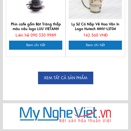
Phin cafe gốm Bát Tràng thấp
Ly Sứ Có Nắp Vẽ Hoa Văn In
màu nâu logo LUU VIETANH
Logo Hutech MNV-LST04
Liên hệ 090 330 9989
142.560 VNĐ
Xem chi tiết
Xem chi tiết
XEM TẤT CẢ SẢN PHẨM