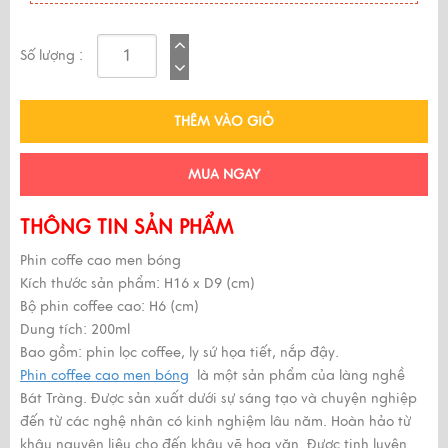
Số lượng :
THÊM VÀO GIỎ
MUA NGAY
THÔNG TIN SẢN PHẨM
Phin coffe cao men bóng
Kích thước sản phẩm: H16 x D9 (cm)
Bộ phin coffee cao: H6 (cm)
Dung tích: 200ml
Bao gồm: phin lọc coffee, ly sứ họa tiết, nắp đậy.
Phin coffee cao men bóng
là một sản phẩm của làng nghề
Bát Tràng. Được sản xuất dưới sự sáng tạo và chuyện nghiệp
đến từ các nghệ nhân có kinh nghiệm lâu năm. Hoàn hảo từ
khâu nguyên liệu cho đến khâu vẽ hoa văn. Được tinh luyện