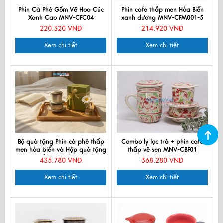
Phin Cà Phê Gốm Vẽ Hoa Cúc
Phin cafe thấp men Hỏa Biến
Xanh Cao MNV-CFC04
xanh dương MNV-CFM001-5
220.320 VNĐ
214.920 VNĐ
Xem chi tiết
Xem chi tiết
Bộ quà tặng Phin cà phê thấp
Combo ly lọc trà + phin cafe
men hỏa biến và Hộp quà tặng
thấp vẽ sen MNV-CBF01
cao cấp MNV-CFVH03/2
435.780 VNĐ
368.280 VNĐ
Xem chi tiết
Xem chi tiết