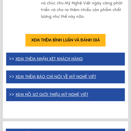
và chúc cho Mỹ Nghệ Việt ngày càng phát
triển và cho ra thêm nhiều sản phẩm chất
lượng như thế này nữa.
XEM THÊM BÌNH LUẬN VÀ ĐÁNH GIÁ
>>
XEM THÊM NHẬN XÉT KHÁCH HÀNG
>>
XEM THÊM BÁO CHÍ NÓI VỀ MỸ NGHỆ VIỆT
>>
XEM HỒ SƠ GIỚI THIỆU MỸ NGHỆ VIỆT