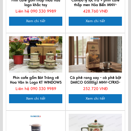
Phin cafe gốm thấp màu nâu
Combo ly lọc trà + phin cafe
logo khắc tay
thấp men Hỏa Biến MNV-
CFM001-3 màu cam
Liên hệ 090 330 9989
428.760 VNĐ
Xem chi tiết
Xem chi tiết
Phin cafe gốm Bát Tràng vẽ
Cà phê rang xay - cà phê bột
Hoa Văn In Logo KT WINDOWS
DAKCO G500(g) MNV-CFRX3-
G500
Liên hệ 090 330 9989
252.720 VNĐ
Xem chi tiết
Xem chi tiết