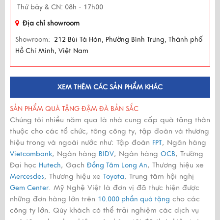
Thứ bảy & CN: 08h - 17h00
Địa chỉ showroom
Showroom:
212 Bùi Tá Hán, Phường Bình Trưng, Thành phố
Hồ Chí Minh, Việt Nam
XEM THÊM CÁC SẢN PHẨM KHÁC
SẢN PHẨM QUÀ TẶNG ĐẬM ĐÀ BẢN SẮC
Chúng tôi nhiều năm qua là nhà cung cấp quà tặng thân
thuộc cho các tổ chức, tông công ty, tập đoàn và thương
hiệu trong và ngoài nước như: Tập đoàn
, Ngân hàng
FPT
, Ngân hàng
, Ngân hàng
, Trường
Vietcombank
BIDV
OCB
Đại học
, Gạch
, Thương hiệu xe
Hutech
Đồng Tâm Long An
, Thương hiệu xe
, Trung tâm hội nghị
Mercesdes
Toyota
. Mỹ Nghệ Việt là đơn vị đã thực hiện được
Gem Center
những đơn hàng lớn trên
cho các
10.000 phần quà tặng
công ty lớn. Qúy khách có thể trải nghiệm các dịch vụ