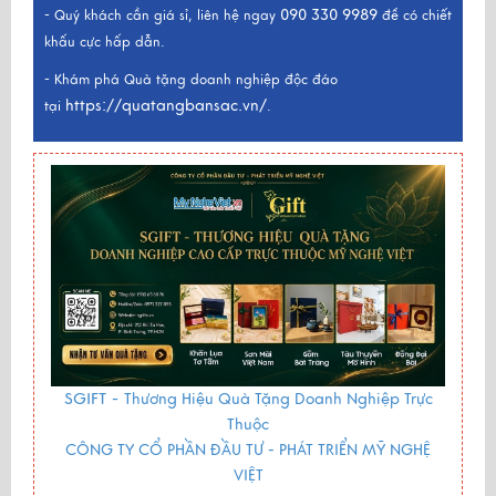
090 330 9989
- Quý khách cần giá sỉ, liên hệ ngay
để có chiết
khấu cực hấp dẫn.
- Khám phá Quà tặng doanh nghiệp độc đáo
https://quatangbansac.vn/
tại
.
SGIFT -
Thương Hiệu Quà Tặng Doanh Nghiệp Trực
Thuộc
CÔNG TY CỔ PHẦN ĐẦU TƯ - PHÁT TRIỂN MỸ NGHỆ
VIỆT