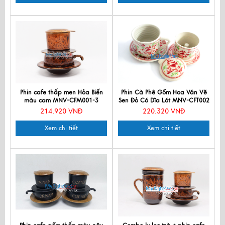
Phin cafe thấp men Hỏa Biến
Phin Cà Phê Gốm Hoa Văn Vẽ
màu cam MNV-CFM001-3
Sen Đỏ Có Dĩa Lót MNV-CFT002
214.920 VNĐ
220.320 VNĐ
Xem chi tiết
Xem chi tiết