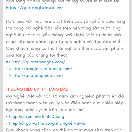
quà tặng doanh nghiệp mà chúng tôi đã thực hiện tại:
https://quatangbansac.vn/
Hơn nữa, với mục tiêu phát triển các sản phẩm quà tặng
thủ công mỹ nghệ đặc sắc trên nền tảng sản xuất làng
nghề thủ công truyền thống. Mỹ Nghệ Việt tự tin là nhà
cung cấp sản phẩm quà tặng ý nghĩa và độc đáo nhất.
Qúy khách hàng có thể trải nghiệm thêm các sản phẩm
quà tặng của chúng tôi theo:
=>
http://quatetmynghe.com/
=>
http://tangia-khaitruong.com/
=>
http://quatotnghiep.com/
THƯƠNG HIỆU UY TÍN HÀNG ĐẦU
Mỹ Nghệ Việt với hớn 15 năm kinh nghiệm phát triển đã
trở thành thành viên và ủy viên điều hành của nhiều hiệp
hội làng nghề uy tín trên cả nước như:
- Hiệp hội sơn mài Bình Dương
- Hiệp hội gỗ và thủ công mỹ nghệ Hawa
Qúy khách hàng cũng có thể an tâm mua sắm trên các