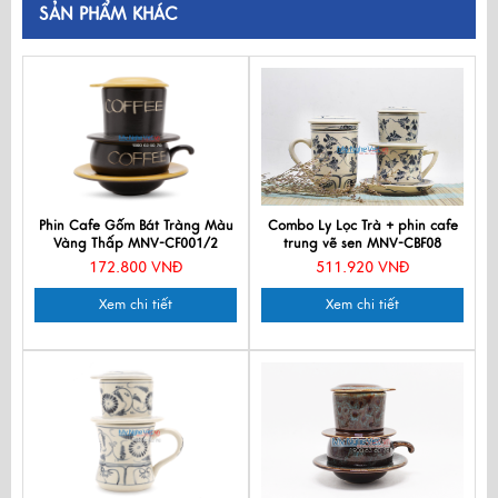
SẢN PHẨM KHÁC
Phin Cafe Gốm Bát Tràng Màu
Combo Ly Lọc Trà + phin cafe
Vàng Thấp MNV-CF001/2
trung vẽ sen MNV-CBF08
172.800 VNĐ
511.920 VNĐ
Xem chi tiết
Xem chi tiết