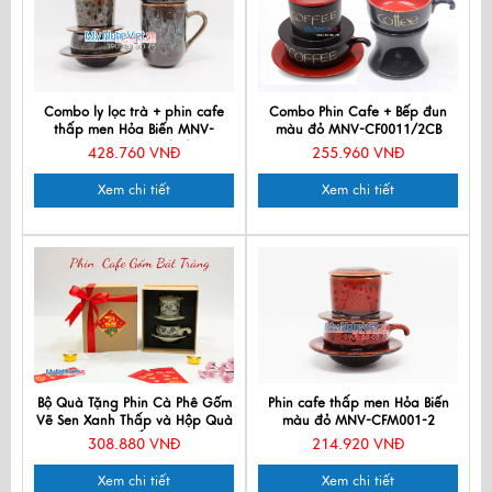
Combo ly lọc trà + phin cafe
Combo Phin Cafe + Bếp đun
thấp men Hỏa Biến MNV-
màu đỏ MNV-CF0011/2CB
CFM001-5 màu xanh dương
428.760 VNĐ
255.960 VNĐ
Xem chi tiết
Xem chi tiết
Bộ Quà Tặng Phin Cà Phê Gốm
Phin cafe thấp men Hỏa Biến
Vẽ Sen Xanh Thấp và Hộp Quà
màu đỏ MNV-CFM001-2
Tặng Cao Cấp CBMNV-
308.880 VNĐ
214.920 VNĐ
CF004/1
Xem chi tiết
Xem chi tiết