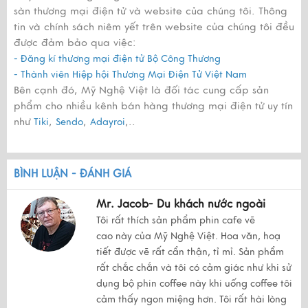
sàn thương mại điện tử và website của chúng tôi. Thông
tin và chính sách niêm yết trên website của chúng tôi đều
được đảm bảo qua việc:
- Đăng kí thương mại điện tử Bộ Công Thương
- Thành viên Hiệp hội Thương Mại Điện Tử Việt Nam
Bên cạnh đó, Mỹ Nghệ Việt là đối tác cung cấp sản
phẩm cho nhiều kênh bán hàng thương mại điện tử uy tín
như
,
,
,..
Tiki
Sendo
Adayroi
BÌNH LUẬN - ĐÁNH GIÁ
Mr. Jacob- Du khách nước ngoài
Tôi rất thích sản phẩm phin cafe vẽ
cao này của Mỹ Nghệ Việt. Hoa văn, hoạ
tiết được vẽ rất cẩn thận, tỉ mỉ. Sản phẩm
rất chắc chắn và tôi có cảm giác như khi sử
dụng bộ phin coffee này khi uống coffee tôi
cảm thấy ngon miệng hơn. Tôi rất hài lòng