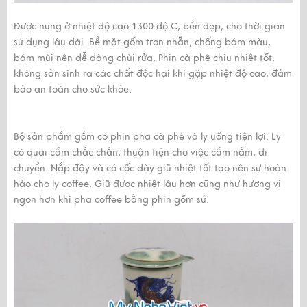
Được nung ở nhiệt độ cao 1300 độ C, bền đẹp, cho thời gian
sử dụng lâu dài. Bề mặt gốm trơn nhẵn, chống bám màu,
bám mùi nên dễ dàng chùi rửa. Phin cà phê chịu nhiệt tốt,
không sản sinh ra các chất độc hại khi gặp nhiệt độ cao, đảm
bảo an toàn cho sức khỏe.
Bộ sản phẩm gồm có phin pha cà phê và ly uống tiện lợi. Ly
có quai cầm chắc chắn, thuận tiện cho việc cầm nắm, di
chuyển. Nắp đậy và có cốc dày giữ nhiệt tốt tạo nên sự hoàn
hảo cho ly coffee. Giữ được nhiệt lâu hơn cũng như hương vị
ngon hơn khi pha coffee bằng phin gốm sứ.