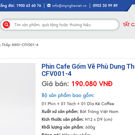
Tổng đài: 1900 63 60 76
info@myngheviet.vn
0903 30 99 89
TẤT 
g Thấp MNV-CFV001-4
Phin Cafe Gốm Vẽ Phù Dung T
CFV001-4
Giá bán:
190.080 VNĐ
Bộ sản phẩm bao gồm:
01 Phin + 01 Tách + 01 Dĩa Kê Coffee
Xuất xứ sản phẩm:
Bát Tràng Việt Nam
Kích thước sản phẩm:
H12 x D9 (cm)
Khối lượng sản phẩm:
600g