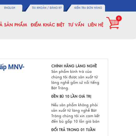
ENGLISH
TÀI KHOẢN /
ĐĂNG KÝ
KIỂM TRA ĐƠN HÀNG
0
CẢ SẢN PHẨM
ĐIỂM KHÁC BIỆT
TƯ VẤN
LIÊN HỆ
hấp MNV-
CHÍNH HÃNG LÀNG NGHỀ
Sản phẩm bình trà của
chúng tôi được sản xuất từ
làng nghề gốm sứ nổi tiếng
Bát Tràng.
ĐỀN BÙ 10 LẦN GIÁ TRỊ
Nếu sản phẩm không phải
sản xuất từ làng nghề Bát
Tràng chúng tôi xin cam kết
đền bù gấp 10 lần giá bán
ĐỔI TRẢ TRONG 01 TUẦN