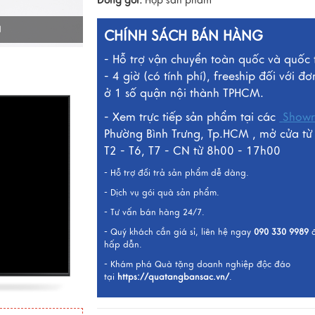
Đóng gói:
Hộp sản phẩm
I
CHÍNH SÁCH BÁN HÀNG
- Hỗ trợ vận chuyển toàn quốc và quốc 
- 4 giờ (có tính phí), freeship đối với đơ
ở 1 số quận nội thành TPHCM.
- Xem trực tiếp sản phẩm tại các
Show
Phường Bình Trưng, Tp.HCM , mở cửa từ
T2 - T6, T7 - CN từ 8h00 - 17h00
- Hỗ trợ đổi trả sản phẩm dễ dàng.
- Dịch vụ gói quà sản phẩm.
- Tư vấn bán hàng 24/7.
- Quý khách cần giá sỉ, liên hệ ngay
090 330 9989
hấp dẫn.
- Khám phá Quà tặng doanh nghiệp độc đáo
tại
https://quatangbansac.vn/
.