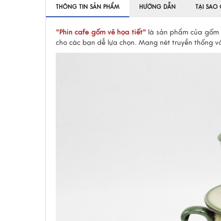
THÔNG TIN SẢN PHẨM
HƯỚNG DẪN
TẠI SAO
"Phin cafe gốm vẽ họa tiết"
là sản phẩm của gốm B
cho các bạn dễ lựa chọn. Mang nét truyền thống và