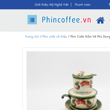
Giới thiệu
Mỹ Nghệ Việt
Than
h toán
Trang chủ
/
Phin cafe vẽ thấp
/
Phin Cafe Gốm Vẽ Phù Dun