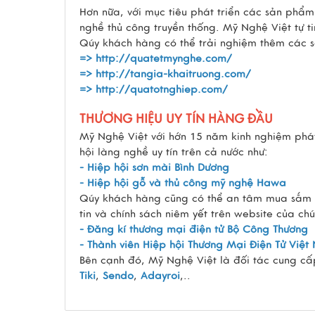
Hơn nữa, với mục tiêu phát triển các sản phẩ
nghề thủ công truyền thống. Mỹ Nghệ Việt tự 
Qúy khách hàng có thể trải nghiệm thêm các 
=>
http://quatetmynghe.com/
=>
http://tangia-khaitruong.com/
=>
http://quatotnghiep.com/
THƯƠNG HIỆU UY TÍN HÀNG ĐẦU
Mỹ Nghệ Việt với hớn 15 năm kinh nghiệm phát 
hội làng nghề uy tín trên cả nước như:
- Hiệp hội sơn mài Bình Dương
- Hiệp hội gỗ và thủ công mỹ nghệ Hawa
Qúy khách hàng cũng có thể an tâm mua sắm tr
tin và chính sách niêm yết trên website của c
- Đăng kí thương mại điện tử Bộ Công Thương
- Thành viên Hiệp hội Thương Mại Điện Tử Việ
Bên cạnh đó, Mỹ Nghệ Việt là đối tác cung cấ
Tiki
,
Sendo
,
Adayroi
,..