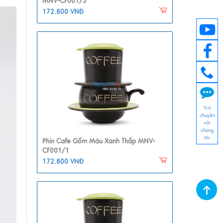
MNV-CF001/3
172.800 VNĐ
Trò
chuyện
với
chúng
tôi
Phin Cafe Gốm Màu Xanh Thấp MNV-
CF001/1
172.800 VNĐ