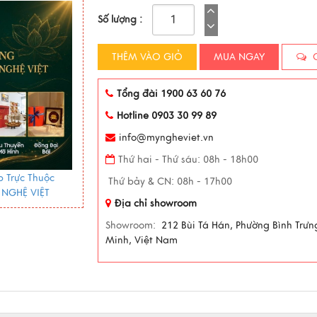
Số lượng :
THÊM VÀO GIỎ
MUA NGAY
C
Tổng đài 1900 63 60 76
Hotline 0903 30 99 89
info@myngheviet.vn
Thứ hai - Thứ sáu: 08h - 18h00
 Trực Thuộc
Thứ bảy & CN: 08h - 17h00
 NGHỆ VIỆT
Địa chỉ showroom
Showroom:
212 Bùi Tá Hán, Phường Bình Trưn
Minh, Việt Nam