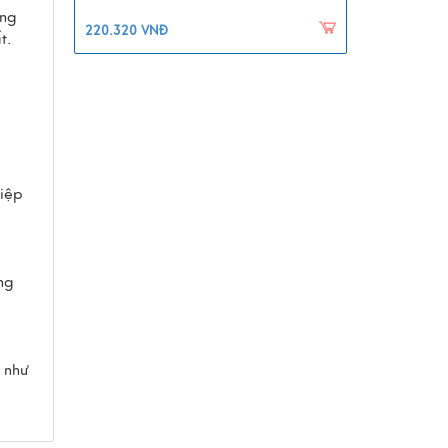
àng
220.320 VNĐ
t.
hiệp
ng
 như