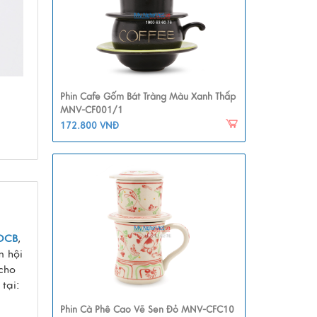
Phin Cafe Gốm Bát Tràng Màu Xanh Thấp
MNV-CF001/1
172.800 VNĐ
OCB
,
m hội
cho
tại:
Phin Cà Phê Cao Vẽ Sen Đỏ MNV-CFC10