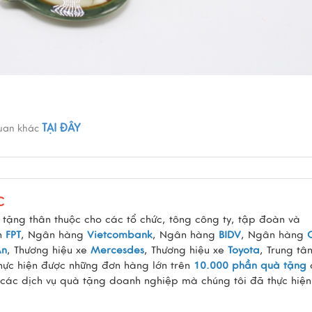
TẠI ĐÂY
quan khác
C
tặng thân thuộc cho các tổ chức, tông công ty, tập đoàn và
àn
FPT
, Ngân hàng
Vietcombank
, Ngân hàng
BIDV
, Ngân hàng
An
, Thương hiệu xe
Mercesdes
, Thương hiệu xe
Toyota
, Trung tâ
thực hiện được những đơn hàng lớn trên
10.000 phần quà tặng
 các dịch vụ quà tặng doanh nghiệp mà chúng tôi đã thực hiện 