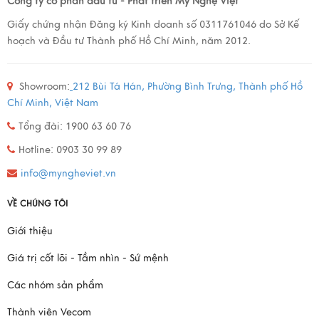
Công ty cổ phẩn đầu tư - Phát triển Mỹ Nghệ Việt
Giấy chứng nhận Đăng ký Kinh doanh số 0311761046 do Sở Kế
hoạch và Đầu tư Thành phố Hồ Chí Minh, năm 2012.
Showroom:
212 Bùi Tá Hán, Phường Bình Trưng, Thành phố Hồ
Chí Minh, Việt Nam
Tổng đài: 1900 63 60 76
Hotline: 0903 30 99 89
info@myngheviet.vn
VỀ CHÚNG TÔI
Giới thiệu
Giá trị cốt lõi - Tầm nhìn - Sứ mệnh
Các nhóm sản phẩm
Thành viên Vecom