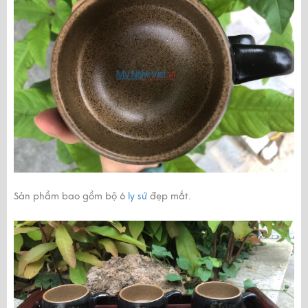
Sản phầm bao gồm bộ 6
ly sứ
đẹp mắt.