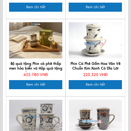
CFV001-2
Xem chi tiết
Xem chi tiết
Bộ quà tặng Phin cà phê thấp
Phin Cà Phê Gốm Hoa Văn Vẽ
men hỏa biến và Hộp quà tặng
Chuồn Kim Xanh Có Dĩa Lót
cao cấp MNV-CFVH03/2
MNV-CFT002/1
435.780 VNĐ
220.320 VNĐ
Xem chi tiết
Xem chi tiết