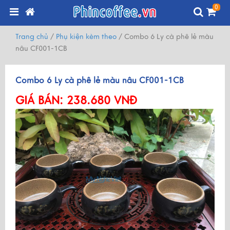
0
Trang chủ
/
Phụ kiện kèm theo
/
Combo 6 Ly cà phê lẻ màu
nâu CF001-1CB
Combo 6 Ly cà phê lẻ màu nâu CF001-1CB
GIÁ BÁN:
238.680 VNĐ