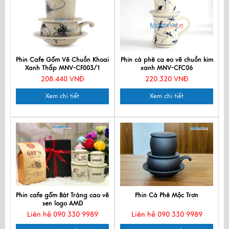
Phin Cafe Gốm Vẽ Chuồn Khoai
Phin cà phê ca eo vẽ chuồn kim
Xanh Thấp MNV-CF003/1
xanh MNV-CFC06
208.440 VNĐ
220.320 VNĐ
Xem chi tiết
Xem chi tiết
Phin cafe gốm Bát Tràng cao vẽ
Phin Cà Phê Mộc Trơn
sen logo AMD
Liên hệ 090 330 9989
Liên hệ 090 330 9989