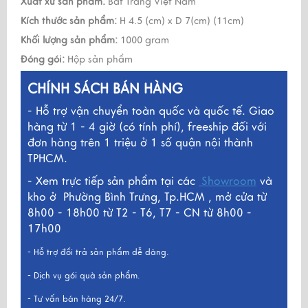
Xuất xứ sản phẩm:
Bát Tràng Việt Nam
Kích thước sản phẩm:
H 4.5 (cm) x D 7(cm) (11cm)
Khối lượng sản phẩm:
1000 gram
Đóng gói:
Hộp sản phẩm
CHÍNH SÁCH BÁN HÀNG
- Hỗ trợ vận chuyển toàn quốc và quốc tế. Giao
hàng từ 1 - 4 giờ (có tính phí), freeship đối với
đơn hàng trên 1 triệu ở 1 số quận nội thành
TPHCM.
- Xem trực tiếp sản phẩm tại các
Showroom
và
kho ở
Phường Bình Trưng, Tp.HCM , mở cửa từ
8h00 - 18h00 từ T2 - T6, T7 - CN từ 8h00 -
17h00
- Hỗ trợ đổi trả sản phẩm dễ dàng.
- Dịch vụ gói quà sản phẩm.
- Tư vấn bán hàng 24/7.