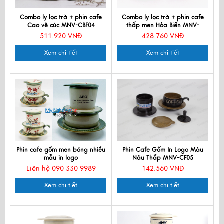
Combo ly lọc trà + phin cafe
Combo ly lọc trà + phin cafe
Cao vẽ cúc MNV-CBF04
thấp men Hỏa Biến MNV-
CFM001-5 màu xanh dương
511.920 VNĐ
428.760 VNĐ
Xem chi tiết
Xem chi tiết
Phin cafe gốm men bóng nhiều
Phin Cafe Gốm In Logo Màu
mẫu in logo
Nâu Thấp MNV-CF05
Liên hệ 090 330 9989
142.560 VNĐ
Xem chi tiết
Xem chi tiết