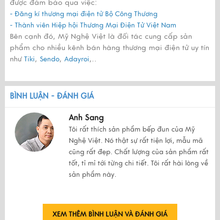
được đảm bảo qua việc:
- Đăng kí thương mại điện tử Bộ Công Thương
- Thành viên Hiệp hội Thương Mại Điện Tử Việt Nam
Bên cạnh đó, Mỹ Nghệ Việt là đối tác cung cấp sản
phẩm cho nhiều kênh bán hàng thương mại điện tử uy tín
như
,
,
,..
Tiki
Sendo
Adayroi
BÌNH LUẬN - ĐÁNH GIÁ
Anh Sang
Tôi rất thích sản phẩm bếp đun của Mỹ
Nghệ Việt. Nó thật sự rất tiện lợi, mẫu mã
cũng rất đẹp. Chất lượng của sản phẩm rất
tốt, tỉ mỉ tới từng chi tiết. Tôi rất hài lòng về
sản phẩm này.
XEM THÊM BÌNH LUẬN VÀ ĐÁNH GIÁ