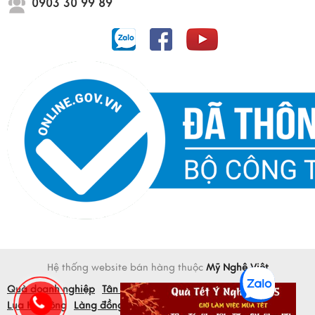
0903 30 99 89
Hệ thống website bán hàng thuộc
Mỹ Nghệ Việt
Quà doanh nghiệp
Tân gia khai trương
Tranh sơn mài
Lụa Hà Đông
Làng đồng Đại Bái
Quà tết mỹ nghệ