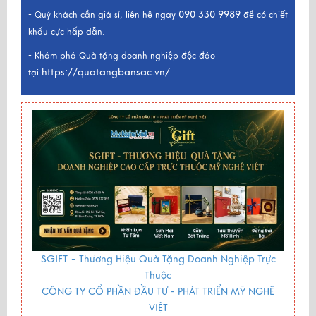
090 330 9989
- Quý khách cần giá sỉ, liên hệ ngay
để có chiết
khấu cực hấp dẫn.
- Khám phá Quà tặng doanh nghiệp độc đáo
https://quatangbansac.vn/
tại
.
SGIFT -
Thương Hiệu Quà Tặng Doanh Nghiệp Trực
Thuộc
CÔNG TY CỔ PHẦN ĐẦU TƯ - PHÁT TRIỂN MỸ NGHỆ
VIỆT