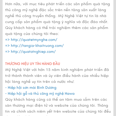
Hơn nữa, với mục tiêu phát triển các sản phẩm quà tặng
thủ công mỹ nghệ đặc sắc trên nền tảng sản xuất làng
nghề thủ công truyền thống. Mỹ Nghệ Việt tự tin là nhà
cung cấp sản phẩm quà tặng ý nghĩa và độc đáo nhất.
Qúy khách hàng có thể trải nghiệm thêm các sản phẩm
quà tặng của chúng tôi theo:
=>
http://quatetmynghe.com/
=>
http://tangia-khaitruong.com/
=>
http://quatotnghiep.com/
THƯƠNG HIỆU UY TÍN HÀNG ĐẦU
Mỹ Nghệ Việt với hớn 15 năm kinh nghiệm phát triển đã
trở thành thành viên và ủy viên điều hành của nhiều hiệp
hội làng nghề uy tín trên cả nước như:
- Hiệp hội sơn mài Bình Dương
- Hiệp hội gỗ và thủ công mỹ nghệ Hawa
Qúy khách hàng cũng có thể an tâm mua sắm trên các
sàn thương mại điện tử và website của chúng tôi. Thông
tin và chính sách niêm yết trên website của chúng tôi đều