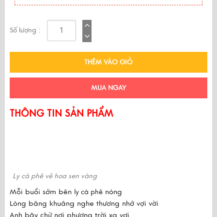
Số lượng :
THÊM VÀO GIỎ
MUA NGAY
THÔNG TIN SẢN PHẨM
Ly cà phê
vẽ hoa sen vàng
Mỗi buổi sớm bên
nóng
ly cà phê
Lòng bâng khuâng nghe thương nhớ vợi vời
Anh bây chừ nơi phương trời xa vợi