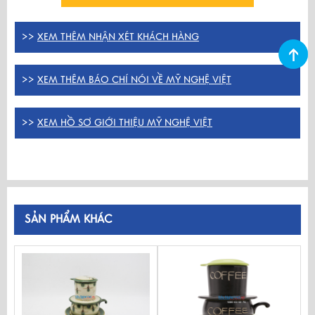
>>
XEM THÊM NHẬN XÉT KHÁCH HÀNG
>>
XEM THÊM BÁO CHÍ NÓI VỀ MỸ NGHỆ VIỆT
>>
XEM HỒ SƠ GIỚI THIỆU MỸ NGHỆ VIỆT
SẢN PHẨM KHÁC