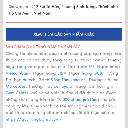
Showroom:
212 Bùi Tá Hán, Phường Bình Trưng, Thành phố
Hồ Chí Minh, Việt Nam
XEM THÊM CÁC SẢN PHẨM KHÁC
SẢN PHẨM QUÀ TẶNG ĐẬM ĐÀ BẢN SẮC
Chúng tôi nhiều năm qua là nhà cung cấp quà tặng thân
thuộc cho các tổ chức, tông công ty, tập đoàn và thương
hiệu trong và ngoài nước như: Tập đoàn
, Ngân hàng
FPT
, Ngân hàng
, Ngân hàng
, Trường
Vietcombank
BIDV
OCB
Đại học
, Gạch
, Thương hiệu xe
Hutech
Đồng Tâm Long An
, Thương hiệu xe
, Trung tâm hội nghị
Mercesdes
Toyota
. Mỹ Nghệ Việt là đơn vị đã thực hiện được
Gem Center
những đơn hàng lớn trên
cho các
10.000 phần quà tặng
công ty lớn. Qúy khách có thể trải nghiệm các dịch vụ
quà tặng doanh nghiệp mà chúng tôi đã thực hiện tại:
https://quatangbansac.vn/