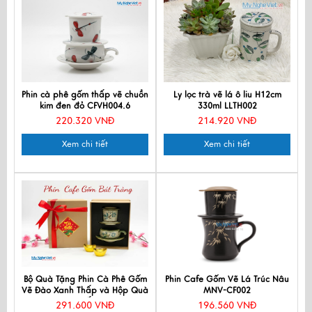
Phin cà phê gốm thấp vẽ chuồn
Ly lọc trà vẽ lá ô liu H12cm
kim đen đỏ CFVH004.6
330ml LLTH002
220.320 VNĐ
214.920 VNĐ
Xem chi tiết
Xem chi tiết
Bộ Quà Tặng Phin Cà Phê Gốm
Phin Cafe Gốm Vẽ Lá Trúc Nâu
Vẽ Đào Xanh Thấp và Hộp Quà
MNV-CF002
Tặng Cao Cấp CBMNV-
291.600 VNĐ
196.560 VNĐ