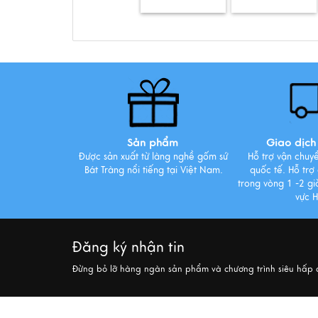
Sản phẩm
Giao dịch 
Được sản xuất từ làng nghề gốm sứ
Hỗ trợ vận chuy
Bát Tràng nổi tiếng tại Việt Nam.
quốc tế. Hỗ trợ
trong vòng 1 -2 giờ
vực 
Đăng ký nhận tin
Đừng bỏ lỡ hàng ngàn sản phẩm và chương trình siêu hấp