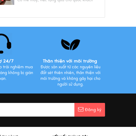
là một trong những nghi thức ngoại giao
quan trọng khô...
Xem thêm
Tìm hiểu những lợi ích bất ngờ từ
thói quen uống cà phê mỗi sáng
Xem thêm
ợ 24/7
Thân thiện với môi trường
o trải nghiệm mua
Được sản xuất từ các nguyên liệu
àng không bị gián
đất sét thiên nhiên, thân thiện với
oạn.
môi trường và không gây hại cho
3 Cách Chọn Cà Phê Pha Phin
người sử dụng.
Ngon Chuẩn Nguyên Chất
Xem thêm
Đăng ký