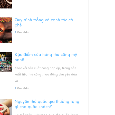
Quy trình trồng và canh tác cà
phê
Xem thêm
Đặc điểm của hàng thủ công mỹ
nghệ
Khác với sản xuất công nghiệp, trong sản
xuất tiểu thủ công , lao động chủ yếu dựa
và...
Xem thêm
Nguyên thủ quốc gia thường tặng
gì cho quốc khách?
Có thể thấy, việc tặng quà cho quốc khách