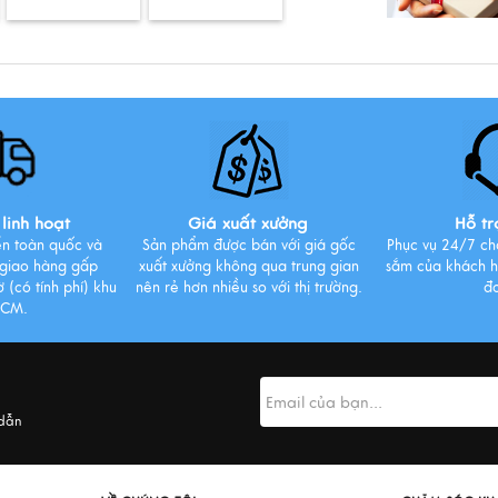
linh hoạt
Giá xuất xưởng
Hỗ tr
ển toàn quốc và
Sản phẩm được bán với giá gốc
Phục vụ 24/7 ch
 giao hàng gấp
xuất xưởng không qua trung gian
sắm của khách h
 (có tính phí) khu
nên rẻ hơn nhiều so với thị trường.
đ
HCM.
 dẫn