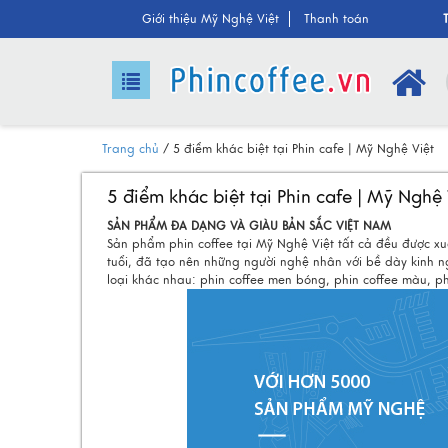
Giới thiệu
Mỹ Nghệ Việt
Than
h toán
Trang chủ
/
5 điểm khác biệt tại Phin cafe | Mỹ Nghệ Việt
5 điểm khác biệt tại Phin cafe | Mỹ Nghệ 
SẢN PHẨM ĐA DẠNG VÀ GIÀU BẢN SẮC VIỆT NAM
Sản phẩm phin coffee tại Mỹ Nghệ Việt tất cả đều được xuấ
tuổi, đã tạo nên những người nghệ nhân với bề dày kinh n
loại khác nhau: phin coffee men bóng, phin coffee màu, p