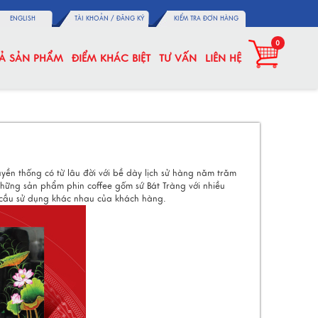
ENGLISH
TÀI KHOẢN /
ĐĂNG KÝ
KIỂM TRA ĐƠN HÀNG
0
CẢ SẢN PHẨM
ĐIỂM KHÁC BIỆT
TƯ VẤN
LIÊN HỆ
uyền thống có từ lâu đời với bề dày lịch sử hàng năm trăm
những sản phẩm phin coffee gốm sứ Bát Tràng với nhiều
u cầu sử dụng khác nhau của khách hàng.