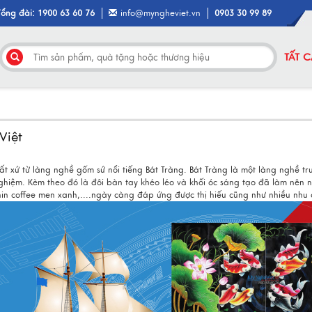
Tổng đài: 1900 63 60 76
info@myngheviet.vn
0903 30 99 89
TẤT 
Việt
t xứ từ làng nghề gốm sứ nổi tiếng Bát Tràng. Bát Tràng là một làng nghề tr
ghiệm. Kèm theo đó là đôi bàn tay khéo léo và khối óc sáng tạo đã làm nên 
hin coffee men xanh,....ngày càng đáp ứng được thị hiếu cũng như nhiều nh