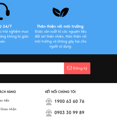
Tìm hiểu những lợi ích bất ngờ từ
thói quen uống cà phê mỗi sáng
Xem thêm
ợ 24/7
Thân thiện với môi trường
o trải nghiệm mua
Được sản xuất từ các nguyên liệu
àng không bị gián
đất sét thiên nhiên, thân thiện với
oạn.
môi trường và không gây hại cho
3 Cách Chọn Cà Phê Pha Phin
người sử dụng.
Ngon Chuẩn Nguyên Chất
Xem thêm
Đăng ký
ÁCH HÀNG
KẾT NỐI CHÚNG TÔI
àn tiền
1900 63 60 76
– Giao nhận
0903 30 99 89