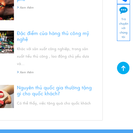
Xem thêm
Trò
chuyện
với
Đặc điểm của hàng thủ công mỹ
chúng
tôi
nghệ
Khác với sản xuất công nghiệp, trong sản
xuất tiểu thủ công , lao động chủ yếu dựa
và...
Xem thêm
Nguyên thủ quốc gia thường tặng
gì cho quốc khách?
Có thể thấy, việc tặng quà cho quốc khách
là một trong những nghi thức ngoại giao
quan trọng khô...
Xem thêm