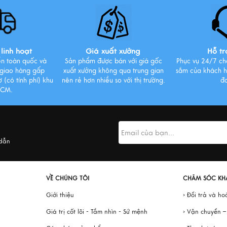
linh hoạt
Giá xuất xưởng
Hỗ tr
ển toàn quốc và
Sản phẩm được bán với giá gốc
Phục vụ 24/7 ch
 giao hàng gấp
xuất xưởng không qua trung gian
sắm của khách h
 (có tính phí) khu
nên rẻ hơn nhiều so với thị trường.
đ
HCM.
 dẫn
VỀ CHÚNG TÔI
CHĂM SÓC KH
Giới thiệu
› Đổi trả và ho
Giá trị cốt lõi - Tầm nhìn - Sứ mệnh
› Vận chuyển 