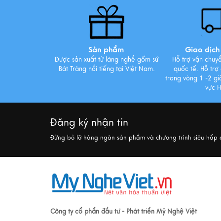
Sản phẩm
Giao dịch 
Được sản xuất từ làng nghề gốm sứ
Hỗ trợ vận chuy
Bát Tràng nổi tiếng tại Việt Nam.
quốc tế. Hỗ trợ
trong vòng 1 -2 giờ
vực 
Đăng ký nhận tin
Đừng bỏ lỡ hàng ngàn sản phẩm và chương trình siêu hấp
Công ty cổ phẩn đầu tư - Phát triển Mỹ Nghệ Việt