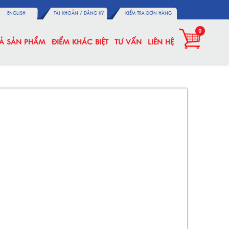
ENGLISH
TÀI KHOẢN /
ĐĂNG KÝ
KIỂM TRA ĐƠN HÀNG
0
CẢ SẢN PHẨM
ĐIỂM KHÁC BIỆT
TƯ VẤN
LIÊN HỆ