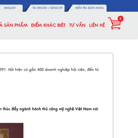
ENGLISH
TÀI KHOẢN /
ĐĂNG KÝ
KIỂM TRA ĐƠN HÀNG
0
CẢ SẢN PHẨM
ĐIỂM KHÁC BIỆT
TƯ VẤN
LIÊN HỆ
991. Hội hiện có gần 400 doanh nghiệp hội viên, đến từ
n thúc đẩy ngành hành thủ công mỹ nghệ Việt Nam nói