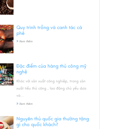
Quy trình trồng và canh tác cà
phê
Xem thêm
Đặc điểm của hàng thủ công mỹ
nghệ
Khác với sản xuất công nghiệp, trong sản
xuất tiểu thủ công , lao động chủ yếu dựa
và...
Xem thêm
Nguyên thủ quốc gia thường tặng
gì cho quốc khách?