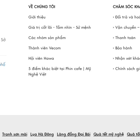
VỀ CHÚNG TÔI
CHĂM SÓC KH
Giới thiệu
› Đổi trả và ho
Giá trị cốt lõi - Tầm nhìn - Sứ mệnh
› Vận chuyển 
Các nhóm sản phẩm
› Thanh toán
 Sở
Thành viên Vecom
› Bảo hành
Hội viên Hawa
› Nhận xét kh
phố
5 điểm khác biệt tại Phin cafe | Mỹ
› Chính sách g
Nghệ Việt
Tranh sơn mài
Lụa Hà Đông
Làng đồng Đại Bái
Quà tết mỹ nghệ
Quà tố