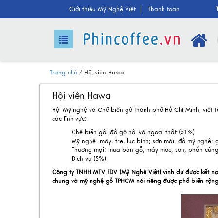
Giới thiệu
Mỹ Nghệ Việt
Than
h toán
Trang chủ
/
Hội viên Hawa
Hội viên Hawa
Hội Mỹ nghệ và Chế biến gỗ thành phố Hồ Chí Minh, viết t
các lĩnh vực:
Chế biến gỗ: đồ gỗ nội và ngoại thất (51%)
Mỹ nghệ: mây, tre, lục bình; sơn mài, đồ mỹ nghệ; 
Thương mại: mua bán gỗ; máy móc; sơn; phần cứng
Dịch vụ (5%)
Công ty TNHH MTV FDV (Mỹ Nghệ Việt) vinh dự được kết n
chung và mỹ nghệ gỗ TPHCM nói riêng được phổ biến rộng r