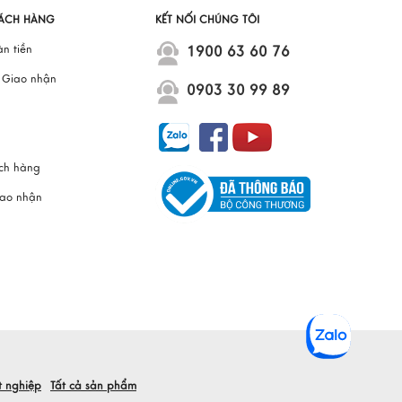
ÁCH HÀNG
KẾT NỐI CHÚNG TÔI
àn tiền
1900 63 60 76
– Giao nhận
0903 30 99 89
ách hàng
iao nhận
t nghiệp
Tất cả sản phẩm