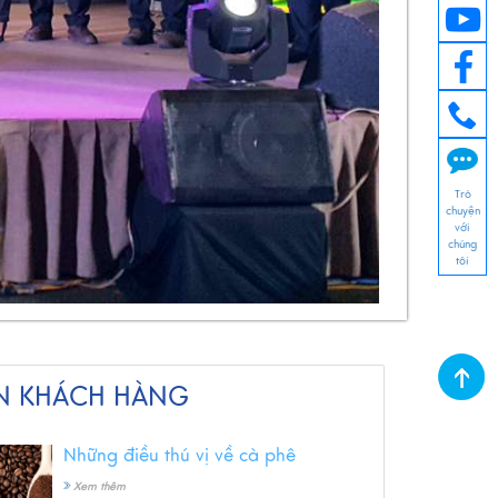
Trò
chuyện
với
chúng
tôi
N KHÁCH HÀNG
Những điều thú vị về cà phê
Xem thêm