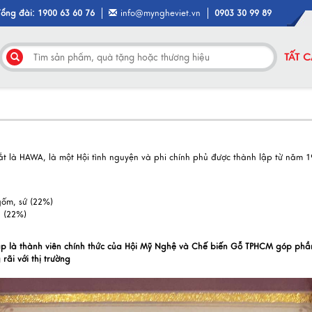
Tổng đài: 1900 63 60 76
info@myngheviet.vn
0903 30 99 89
TẤT 
ắt là HAWA, là một Hội tình nguyện và phi chính phủ được thành lập từ năm 1
gốm, sứ (22%)
 (22%)
ạp là thành viên chính thức của Hội Mỹ Nghệ và Chế biến Gỗ TPHCM góp phầ
ãi với thị trường