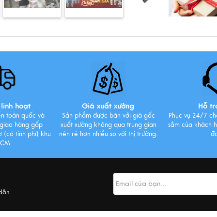
linh hoạt
Giá xuất xưởng
Hỗ tr
ển toàn quốc và
Sản phẩm được bán với giá gốc
Phục vụ 24/7 ch
 giao hàng gấp
xuất xưởng không qua trung gian
sắm của khách h
 (có tính phí) khu
nên rẻ hơn nhiều so với thị trường.
đ
HCM.
 dẫn