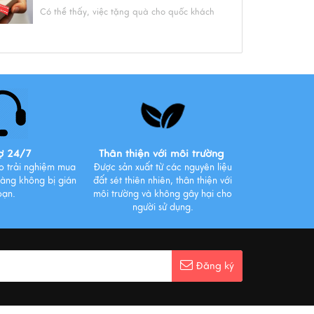
Có thể thấy, việc tặng quà cho quốc khách
là một trong những nghi thức ngoại giao
quan trọng khô...
Xem thêm
Tìm hiểu những lợi ích bất ngờ từ
thói quen uống cà phê mỗi sáng
Xem thêm
ợ 24/7
Thân thiện với môi trường
o trải nghiệm mua
Được sản xuất từ các nguyên liệu
àng không bị gián
đất sét thiên nhiên, thân thiện với
oạn.
môi trường và không gây hại cho
3 Cách Chọn Cà Phê Pha Phin
người sử dụng.
Ngon Chuẩn Nguyên Chất
Xem thêm
Đăng ký